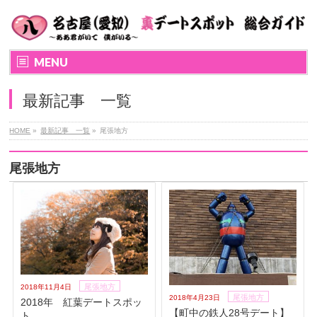
MENU
最新記事 一覧
HOME
»
最新記事 一覧
»
尾張地方
尾張地方
尾張地方
2018年11月4日
尾張地方
2018年4月23日
2018年 紅葉デートスポッ
【町中の鉄人28号デート】
ト