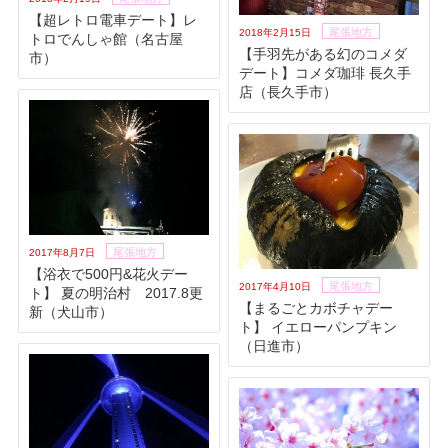
【超レトロ電車デート】レ
尾張地方
2018年2月15日
トロでんしゃ館（名古屋
【手羽先がある幻のコメダ
市）
デート】コメダ珈琲 長久手
店（長久手市）
尾張地方
2017年8月7日
【浴衣で500円&花火デー
尾張地方
2017年4月10日
ト】 夏の明治村 2017.8更
【まるごとカボチャデー
新（犬山市）
ト】 イエローパンプキン
（日進市）