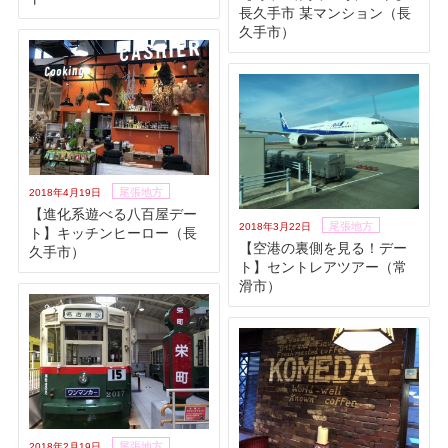
長久手市 某マンション（長
久手市）
尾張地方
2018年4月19日
【進化系遊べる八百屋デー
尾張地方
2018年3月22日
ト】キッチンヒーロー（長
【空港の裏側を見る！デー
久手市）
ト】セントレアツアー（常
滑市）
尾張地方
2018年2月19日