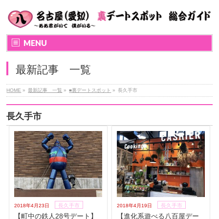
MENU
最新記事 一覧
HOME
»
最新記事 一覧
»
■裏デートスポット
»
長久手市
長久手市
長久手市
長久手市
2018年4月23日
2018年4月19日
【町中の鉄人28号デート】
【進化系遊べる八百屋デー